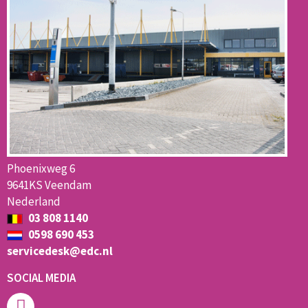
Phoenixweg 6
9641KS Veendam
Nederland
03 808 1140
0598 690 453
servicedesk@edc.nl
SOCIAL MEDIA